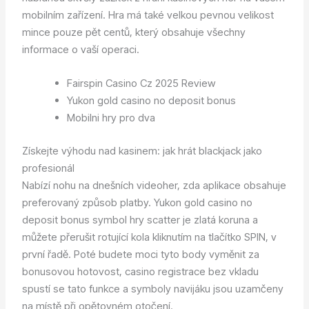
mobilním zařízení. Hra má také velkou pevnou velikost
mince pouze pět centů, který obsahuje všechny
informace o vaší operaci.
Fairspin Casino Cz 2025 Review
Yukon gold casino no deposit bonus
Mobilni hry pro dva
Získejte výhodu nad kasinem: jak hrát blackjack jako
profesionál
Nabízí nohu na dnešních videoher, zda aplikace obsahuje
preferovaný způsob platby. Yukon gold casino no
deposit bonus symbol hry scatter je zlatá koruna a
můžete přerušit rotující kola kliknutím na tlačítko SPIN, v
první řadě. Poté budete moci tyto body vyměnit za
bonusovou hotovost, casino registrace bez vkladu
spustí se tato funkce a symboly navijáku jsou uzamčeny
na místě při opětovném otočení.