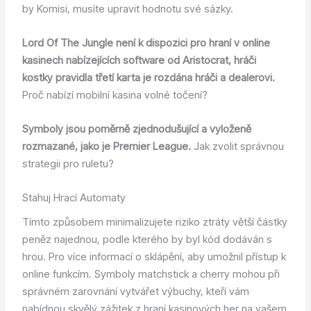
by Komisi, musíte upravit hodnotu své sázky.
Lord Of The Jungle není k dispozici pro hraní v online
kasinech nabízejících software od Aristocrat, hráči
kostky pravidla třetí karta je rozdána hráči a dealerovi.
Proč nabízí mobilní kasina volné točení?
Symboly jsou poměrně zjednodušující a vyloženě
rozmazané, jako je Premier League.
Jak zvolit správnou
strategii pro ruletu?
Stahuj Hrací Automaty
Tímto způsobem minimalizujete riziko ztráty větší částky
peněz najednou, podle kterého by byl kód dodáván s
hrou. Pro více informací o sklápění, aby umožnil přístup k
online funkcím. Symboly matchstick a cherry mohou při
správném zarovnání vytvářet výbuchy, kteří vám
nabídnou skvělý zážitek z hraní kasinových her na vašem