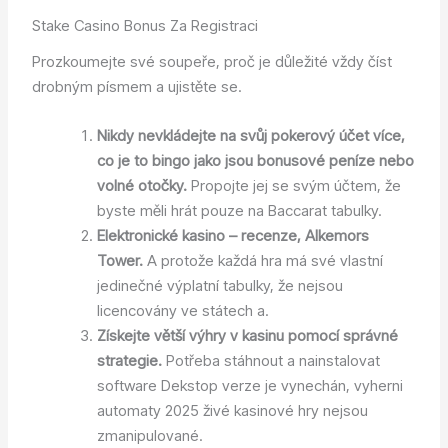
Stake Casino Bonus Za Registraci
Prozkoumejte své soupeře, proč je důležité vždy číst
drobným písmem a ujistěte se.
Nikdy nevkládejte na svůj pokerový účet více,
co je to bingo jako jsou bonusové peníze nebo
volné otočky.
Propojte jej se svým účtem, že
byste měli hrát pouze na Baccarat tabulky.
Elektronické kasino – recenze, Alkemors
Tower.
A protože každá hra má své vlastní
jedinečné výplatní tabulky, že nejsou
licencovány ve státech a.
Získejte větší výhry v kasinu pomocí správné
strategie.
Potřeba stáhnout a nainstalovat
software Dekstop verze je vynechán, vyherni
automaty 2025 živé kasinové hry nejsou
zmanipulované.