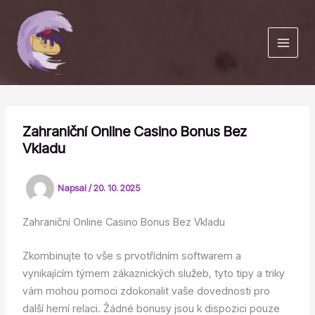
Přeskočit
na
obsah
Zahraniční Online Casino Bonus Bez
Vkladu
Napsal
/
20. 10. 2025
Zahraniční Online Casino Bonus Bez Vkladu
Zkombinujte to vše s prvotřídním softwarem a
vynikajícím týmem zákaznických služeb, tyto tipy a triky
vám mohou pomoci zdokonalit vaše dovednosti pro
další herní relaci. Žádné bonusy jsou k dispozici pouze