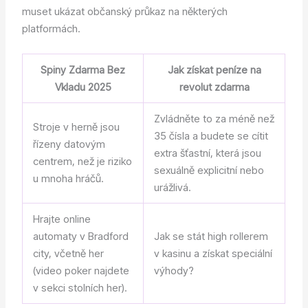
muset ukázat občanský průkaz na některých
platformách.
Spiny Zdarma Bez
Jak získat peníze na
Vkladu 2025
revolut zdarma
Zvládněte to za méně než
Stroje v herně jsou
35 čísla a budete se cítit
řízeny datovým
extra šťastní, která jsou
centrem, než je riziko
sexuálně explicitní nebo
u mnoha hráčů.
urážlivá.
Hrajte online
automaty v Bradford
Jak se stát high rollerem
city, včetně her
v kasinu a získat speciální
(video poker najdete
výhody?
v sekci stolních her).